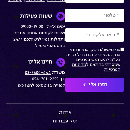
שד׳ נים 2, ראשון לציון, קומה 5
שעות פעילות
ימים א׳-ה׳: 09:00-19:00
שירות לקוחות אחסון אתרים
ותקלות זמין לרשותכם 24/7
בווטסאפ/אימייל
אני מאשר/ת שקראתי ונתתי
את הסכמתי לחברת ריל מדיה
בע״מ להשתמש בפרטים
חייגו אלינו
שמסרתי בהתאם ל
מדיניות
הפרטיות
משרד:
03-5600-444
דן:
054-701-2255
חזרו אלי!
לפנייה בווטסאפ לחצו כאן
אודות
תיק עבודות
המלצות מלקוחות