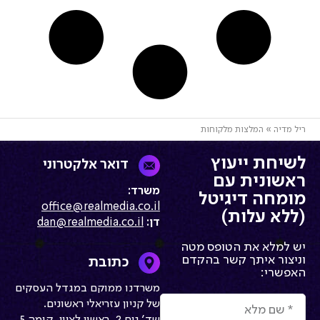
ריל מדיה
»
המלצות מלקוחות
לשיחת ייעוץ
דואר אלקטרוני
ראשונית עם
משרד:
מומחה דיגיטל
office@realmedia.co.il
(ללא עלות)
דן:
dan@realmedia.co.il
יש למלא את הטופס מטה
וניצור איתך קשר בהקדם
כתובת
האפשרי:
משרדנו ממוקם במגדל העסקים
של קניון עזריאלי ראשונים.