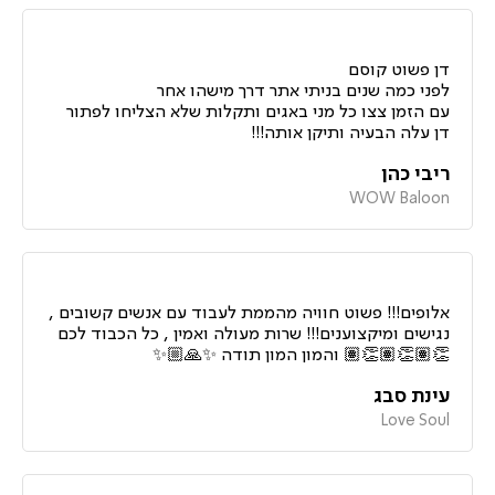
דן פשוט קוסם
לפני כמה שנים בניתי אתר דרך מישהו אחר
עם הזמן צצו כל מני באגים ותקלות שלא הצליחו לפתור
דן עלה הבעיה ותיקן אותה!!!
ריבי כהן
WOW Baloon
אלופים!!! פשוט חוויה מהממת לעבוד עם אנשים קשובים ,
נגישים ומיקצוענים!!! שרות מעולה ואמין , כל הכבוד לכם
👏🏽👏🏽👏🏽 והמון המון תודה ✨🙏🏼✨
עינת סבג
Love Soul