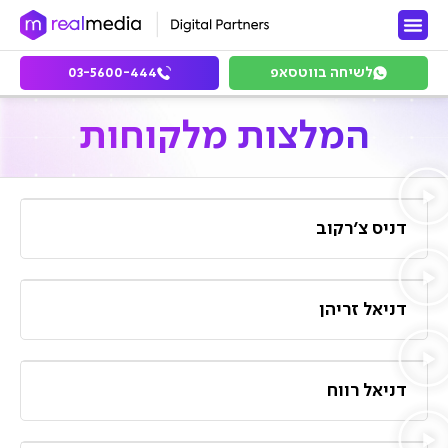
השירותים שלנו
מידע מקצועי
לשיחה בווטסאפ
03-5600-444
המלצות מלקוחות
דניס צ׳רקוב
דניאל זריהן
דניאל רווח